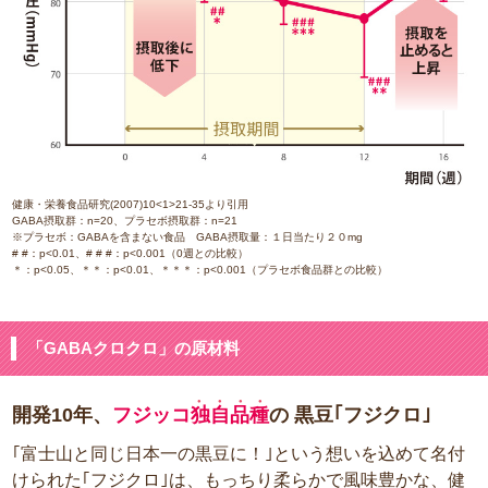
健康・栄養食品研究(2007)10<1>21-35より引用
GABA摂取群：n=20、プラセボ摂取群：n=21
※プラセボ：GABAを含まない食品 GABA摂取量：１日当たり２０mg
# #：p<0.01、# # #：p<0.001（0週との比較）
＊：p<0.05、＊＊：p<0.01、＊＊＊：p<0.001（プラセボ食品群との比較）
「GABAクロクロ」の原材料
●●●●
開発10年、
フジッコ
独自品種
の 黒豆｢フジクロ｣
｢富士山と同じ日本一の黒豆に！｣という想いを込めて名付
けられた｢フジクロ｣は、もっちり柔らかで風味豊かな、健