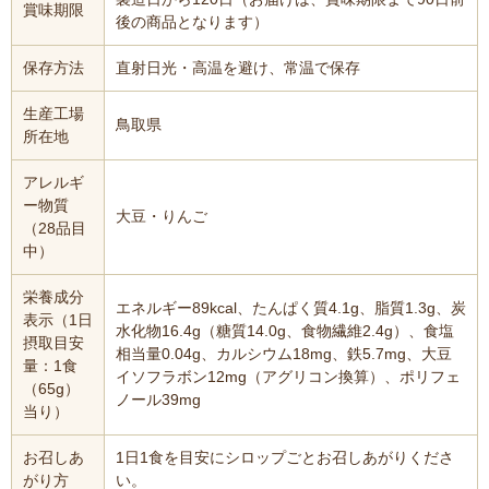
賞味期限
後の商品となります）
保存方法
直射日光・高温を避け、常温で保存
生産工場
鳥取県
所在地
アレルギ
ー物質
大豆・りんご
（28品目
中）
栄養成分
エネルギー89kcal、たんぱく質4.1g、脂質1.3g、炭
表示（1日
水化物16.4g（糖質14.0g、食物繊維2.4g）、食塩
摂取目安
相当量0.04g、カルシウム18mg、鉄5.7mg、大豆
量：1食
イソフラボン12mg（アグリコン換算）、ポリフェ
（65g）
ノール39mg
当り）
お召しあ
1日1食を目安にシロップごとお召しあがりくださ
がり方
い。