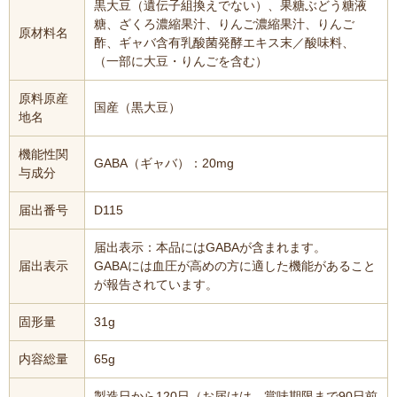
黒大豆（遺伝子組換えでない）、果糖ぶどう糖液
糖、ざくろ濃縮果汁、りんご濃縮果汁、りんご
原材料名
酢、ギャバ含有乳酸菌発酵エキス末／酸味料、
（一部に大豆・りんごを含む）
原料原産
国産（黒大豆）
地名
機能性関
GABA（ギャバ）：20mg
与成分
届出番号
D115
届出表示：本品にはGABAが含まれます。
届出表示
GABAには血圧が高めの方に適した機能があること
が報告されています。
固形量
31g
内容総量
65g
製造日から120日（お届けは、賞味期限まで90日前