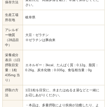
保存方法
さい。
生産工場
岐阜県
所在地
アレルギ
ー物質
大豆・ゼラチン
（28品目
※ゼラチンは豚由来
中）
栄養成分
表示（1日
摂取目安
エネルギー：3kcal、たんぱく質：0.12g、脂質：
量：1粒
0.26g、炭水化物：0.035g、食塩相当量：0g
435mg 当
り）
摂取の方
1日1粒を目安に、水またはぬるま湯などと一緒に
法
お召しあがりください。
・本品は、多量摂取により疾病が治癒したり、よ