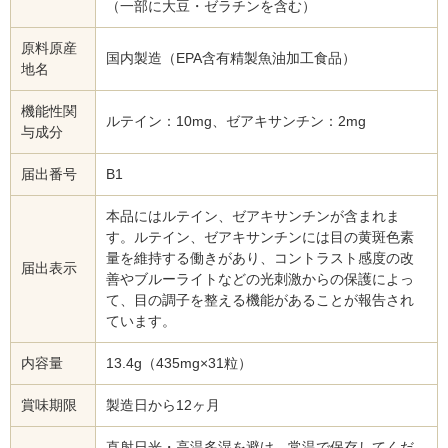
（一部に大豆・ゼラチンを含む）
原料原産
国内製造（EPA含有精製魚油加工食品）
地名
機能性関
ルテイン：10mg、ゼアキサンチン：2mg
与成分
届出番号
B1
本品にはルテイン、ゼアキサンチンが含まれま
す。ルテイン、ゼアキサンチンには目の黄斑色素
量を維持する働きがあり、コントラスト感度の改
届出表示
善やブルーライトなどの光刺激からの保護によっ
て、目の調子を整える機能があることが報告され
ています。
内容量
13.4g（435mg×31粒）
賞味期限
製造日から12ヶ月
直射日光・高温多湿を避け、常温で保存してくだ