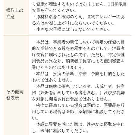
り健康が増進するものではありません。1日摂取目
摂取上の
安量を守ってください。
注意
・原材料名をご確認のうえ、食物アレルギーのあ
る方はお召し上がりにならないでください。
・小さなお子様には与えないでください。
・本品は、事業者の責任において特定の保健の目
的が期待できる旨を表示するものとして、消費者
庁長官に届出されたものです。ただし、特定保健
用食品と異なり、消費者庁長官による個別審査を
受けたものではありません。
・本品は、疾病の診断、治療、予防を目的とした
ものではありません。
・本品は疾病に罹患している者、未成年者、妊産
その他義
婦（妊娠を計画している者を含む。）及び授乳婦
務表示
を対象に開発された食品ではありません。
・疾病に罹患している場合は医師に、医薬品を服
用している場合は医師、薬剤師に相談してくださ
い。
・体調に異変を感じた際は、速やかに摂取を中止
し、医師に相談してください。