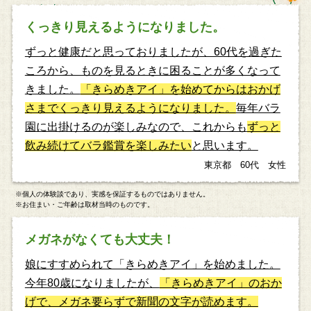
くっきり見えるようになりました。
ずっと健康だと思っておりましたが、60代を過ぎた
ころから、ものを見るときに困ることが多くなって
きました。
「きらめきアイ」を始めてからはおかげ
さまでくっきり見えるようになりました。
毎年バラ
園に出掛けるのが楽しみなので、これからも
ずっと
飲み続けてバラ鑑賞を楽しみたい
と思います。
東京都 60代 女性
※個人の体験談であり、実感を保証するものではありません。
※お住まい・ご年齢は取材当時のものです。
メガネがなくても大丈夫！
娘にすすめられて「きらめきアイ」を始めました。
今年80歳になりましたが、
「きらめきアイ」のおか
げで、メガネ要らずで新聞の文字が読めます。