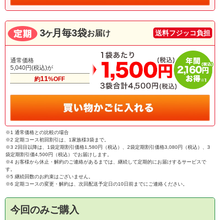
3ヶ
月毎3袋
お届け
送料フジッコ負担
通常価格
5,040円(税込)が
11
約
%OFF
※1 通常価格との比較の場合
※2 定期コース初回割引は、1家族様3袋まで。
※3 2回目以降は、1袋定期割引価格1,580円（税込）、2袋定期割引価格3,080円（税込）、3
袋定期割引価4,500円（税込）でお届けします。
※4 お客様から休止・解約のご連絡があるまでは、継続して定期的にお届けするサービスで
す。
※5 継続回数のお約束はございません。
※6 定期コースの変更・解約は、次回配送予定日の10日前までにご連絡ください。
今回のみご購入